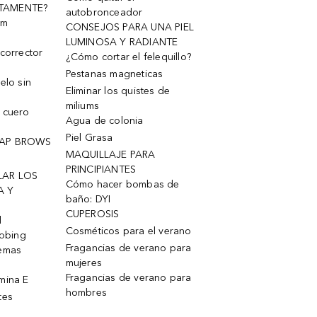
TAMENTE?
autobronceador
um
CONSEJOS PARA UNA PIEL
LUMINOSA Y RADIANTE
corrector
¿Cómo cortar el felequillo?
Pestanas magneticas
elo sin
Eliminar los quistes de
miliums
 cuero
Agua de colonia
Piel Grasa
OAP BROWS
MAQUILLAJE PARA
PRINCIPIANTES
LAR LOS
Cómo hacer bombas de
A Y
baño: DYI
CUPEROSIS
l
Cosméticos para el verano
robing
Fragancias de verano para
remas
mujeres
Fragancias de verano para
mina E
hombres
tes