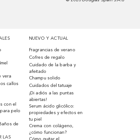
ALES
NUEVO Y ACTUAL
o
Fragrancias de verano
Cofres de regalo
ímel
Cuidado de la barba y
afeitado
e vera
Champu solido
os callos
Cuidados del tatuaje
¡Di adiós a las puntas
abiertas!
os con el
Serum ácido glicólico:
 para pelo
propiedades y efectos en
tu piel
 Baños de
Crema con colágeno,
¿cómo funcionan?
R LAS
Cómo quitar el