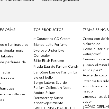
TEGORÍAS
TOP PRODUCTOS
TEMAS PRINCIP
it Cosmetics CC Cream
Crema con ácid
hialurónico
es e Iluminadores
Bianco Latte Perfume
Cómo quitar el r
as depilar mujer
Bye bye Under Eye
waterproof
Concealer
 labiales
Cremas con alo
Billie Eilish Perfume
 de perfumes de
¿Cómo eliminar l
Prada Eau de Parfum Candy
en los pies?
n solar
Lancôme Eau de Parfum La
Aceite de coco
vie est belle
dores de
Potencia tus rul
Serge Lutens Eau de
e
acondicionador
Parfum Collection Noire
tiarrugas
rizado
Ambre Sultan
s smaquillantes
Limpieza facial:
Dermocracy Suero
res
vapor
antienvejecimiento
¿CÓMO DEPILA
BRIGHTENING BAKUCHIOL