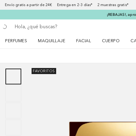
Envío gratis a partir de 24€ Entrega en 2-3 días* 2 muestras gratis*
¡REBAJAS!, aprov
Regresar
Ejecutar búsqueda
PERFUMES
MAQUILLAJE
FACIAL
CUERPO
C
Abrir menú Perfumes
Abrir menú Maquillaje
Abrir menú Facial
Abrir menú Cuer
Ab
FAVORITOS