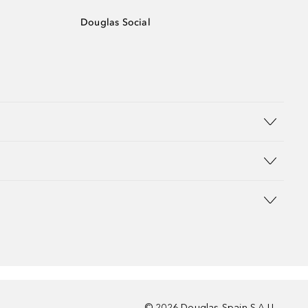
Douglas Social
©
2026
Douglas Spain S.A.U