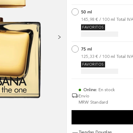
50 ml
145,98 €
 / 
100
ml
Total IV
FAVORITOS
75 ml
125,33 €
 / 
100
ml
Total IV
FAVORITOS
Online
:
En stock
Envío
MRW Standard
Tiendas Douglas