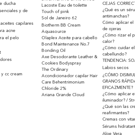
de ducha
CEJAS CORREC
Lacoste Eau de toilette
¿Qué es un sér
senciales y de
Touch of pink
antimanchas?
Sol de Janeiro 62
Cómo aplicar el 
aceites capilares
Biotherm BB Cream
de ojeras
ra acne
Aquasource
¿Cómo rizar el p
ra el pelo
Olaplex Aceite para cabello
calor?
Bond Maintenance No.7
¿Cómo cuidar el
Bonding Oil
t
cabellundo?
Axe Desodorante Leather &
dores
TENDENCIA: S
Cookies Bodyspray
Labios secos
The Ordinary
 y cc cream
¿CÓMO DISIMU
Acondicionador capilar Hair
GRANOS RÁPID
Care Behentrimonium
EFICAZMENTE?
Chloride 2%
¿Cómo aplicar e
Ariana Grande Cloud
iluminador? / St
¿Qué son las c
reafirmantes?
Cremas con vita
Sérums hidratan
Aloe Vera