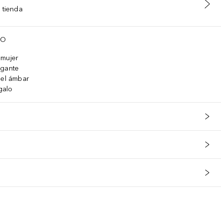
 tienda
TO
 mujer
egante
 el ámbar
galo