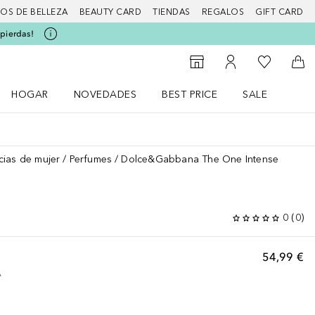
IOS DE BELLEZA
BEAUTY CARD
TIENDAS
REGALOS
GIFT CARD
 pierdas!
Mi lista d
Al Storefinder
Mi cuenta
A l
HOGAR
NOVEDADES
BEST PRICE
SALE
Abrir menú Hogar
Abrir menú Novedades
Abrir menú Sal
cias de mujer
Perfumes
Dolce&Gabbana The One Intense
0
(
0
)
54,99 €
A