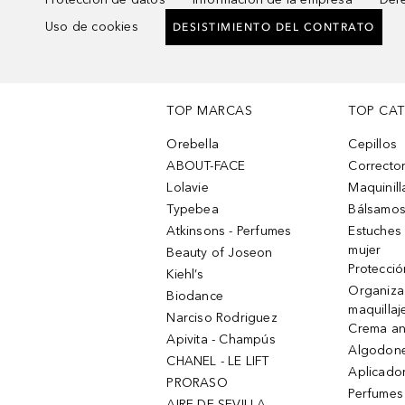
Uso de cookies
DESISTIMIENTO DEL CONTRATO
TOP MARCAS
TOP CA
Orebella
Cepillos
ABOUT-FACE
Corrector
Lolavie
Maquinill
Typebea
Bálsamos
Atkinsons - Perfumes
Estuches
mujer
Beauty of Joseon
Protecció
Kiehl’s
Organiza
Biodance
maquillaj
Narciso Rodriguez
Crema an
Apivita - Champús
Algodone
CHANEL - LE LIFT
Aplicado
PRORASO
Perfumes
AIRE DE SEVILLA