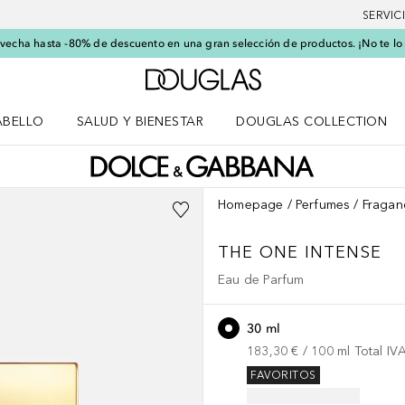
SERVIC
echa hasta -80% de descuento en una gran selección de productos. ¡No te lo
A Douglas Home
ABELLO
SALUD Y BIENESTAR
DOUGLAS COLLECTION
po
rir menú Cabello
Abrir menú Salud y bienestar
Homepage
Perfumes
Fragan
THE ONE
INTENSE
Eau de Parfum
30 ml
183,30 €
 / 
100
ml
Total IV
FAVORITOS