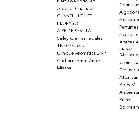
Narciso Rodriguez
Crema an
Apivita - Champús
Algodone
CHANEL - LE LIFT
Aplicado
PRORASO
Perfumes
AIRE DE SEVILLA
Aceites 
Sisley Cremas Faciales
Aceites e
The Ordinary
masaje
Clinique Aromatics Elixir
Sérums y 
Cacharel Amor Amor
Crema pa
Missha
Cintas pa
After sun
Body Mis
Ambienta
Primer
Bb cream