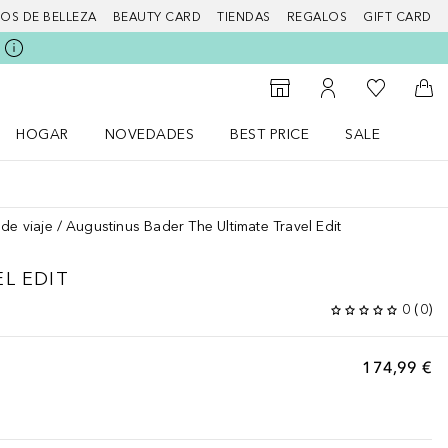
IOS DE BELLEZA
BEAUTY CARD
TIENDAS
REGALOS
GIFT CARD
Mi lista d
Al Storefinder
Mi cuenta
A l
HOGAR
NOVEDADES
BEST PRICE
SALE
Abrir menú Hogar
Abrir menú Novedades
Abrir menú Sal
 de viaje
Augustinus Bader The Ultimate Travel Edit
L EDIT
0
(
0
)
174,99 €