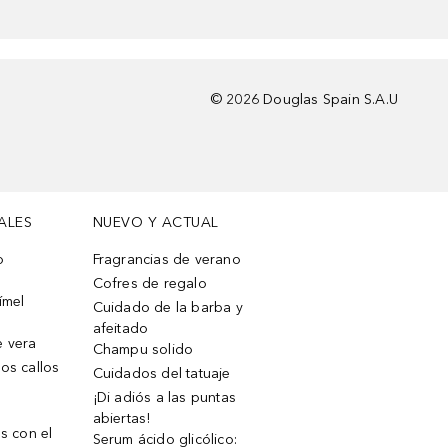
©
2026
Douglas Spain S.A.U
ALES
NUEVO Y ACTUAL
o
Fragrancias de verano
Cofres de regalo
ímel
Cuidado de la barba y
afeitado
e vera
Champu solido
os callos
Cuidados del tatuaje
¡Di adiós a las puntas
abiertas!
os con el
Serum ácido glicólico: