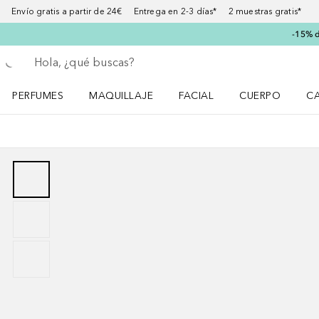
Envío gratis a partir de 24€ Entrega en 2-3 días* 2 muestras gratis*
-15% d
Regresar
Ejecutar búsqueda
PERFUMES
MAQUILLAJE
FACIAL
CUERPO
C
Abrir menú Perfumes
Abrir menú Maquillaje
Abrir menú Facial
Abrir menú Cuer
Ab