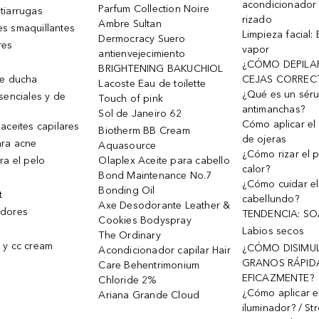
acondicionador
Parfum Collection Noire
tiarrugas
rizado
Ambre Sultan
s smaquillantes
Limpieza facial:
Dermocracy Suero
res
vapor
antienvejecimiento
¿CÓMO DEPILA
BRIGHTENING BAKUCHIOL
de ducha
CEJAS CORREC
Lacoste Eau de toilette
¿Qué es un sér
senciales y de
Touch of pink
antimanchas?
Sol de Janeiro 62
Cómo aplicar el 
aceites capilares
Biotherm BB Cream
de ojeras
ra acne
Aquasource
¿Cómo rizar el p
ra el pelo
Olaplex Aceite para cabello
calor?
Bond Maintenance No.7
¿Cómo cuidar el
Bonding Oil
t
cabellundo?
Axe Desodorante Leather &
dores
TENDENCIA: S
Cookies Bodyspray
Labios secos
The Ordinary
 y cc cream
¿CÓMO DISIMU
Acondicionador capilar Hair
GRANOS RÁPID
Care Behentrimonium
EFICAZMENTE?
Chloride 2%
¿Cómo aplicar e
Ariana Grande Cloud
iluminador? / St