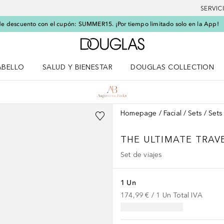
SERVIC
e descuento con el cupón: SUMMER15. ¡Por tiempo limitado solo en la App!
A Douglas Home
ABELLO
SALUD Y BIENESTAR
DOUGLAS COLLECTION
po
rir menú Cabello
Abrir menú Salud y bienestar
Homepage
Facial
Sets
Sets
THE ULTIMATE TRAVE
Set de viajes
1 Un
174,99 €
 / 
1
Un
Total IVA