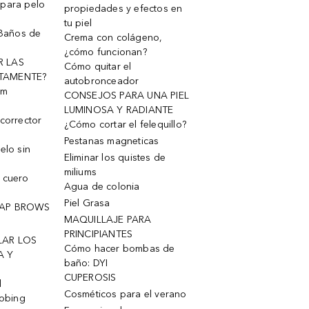
 para pelo
propiedades y efectos en
tu piel
 Baños de
Crema con colágeno,
¿cómo funcionan?
R LAS
Cómo quitar el
TAMENTE?
autobronceador
um
CONSEJOS PARA UNA PIEL
LUMINOSA Y RADIANTE
corrector
¿Cómo cortar el felequillo?
Pestanas magneticas
elo sin
Eliminar los quistes de
miliums
 cuero
Agua de colonia
Piel Grasa
OAP BROWS
MAQUILLAJE PARA
PRINCIPIANTES
LAR LOS
Cómo hacer bombas de
A Y
baño: DYI
CUPEROSIS
l
Cosméticos para el verano
robing