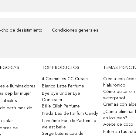
cho de desistimiento
Condiciones generales
TEGORÍAS
TOP PRODUCTOS
TEMAS PRINCIP
it Cosmetics CC Cream
Crema con ácid
hialurónico
es e Iluminadores
Bianco Latte Perfume
Cómo quitar el r
as depilar mujer
Bye bye Under Eye
waterproof
Concealer
 labiales
Cremas con alo
Billie Eilish Perfume
 de perfumes de
¿Cómo eliminar l
Prada Eau de Parfum Candy
en los pies?
n solar
Lancôme Eau de Parfum La
Aceite de coco
vie est belle
dores de
Potencia tus rul
Serge Lutens Eau de
e