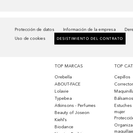
Protección de datos
Información de la empresa
Dere
Uso de cookies
DESISTIMIENTO DEL CONTRATO
TOP MARCAS
TOP CA
Orebella
Cepillos
ABOUT-FACE
Corrector
Lolavie
Maquinill
Typebea
Bálsamos
Atkinsons - Perfumes
Estuches
mujer
Beauty of Joseon
Protecció
Kiehl’s
Organiza
Biodance
maquillaj