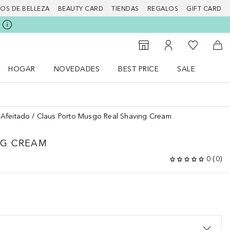
IOS DE BELLEZA
BEAUTY CARD
TIENDAS
REGALOS
GIFT CARD
Mi lista d
Al Storefinder
Mi cuenta
A l
HOGAR
NOVEDADES
BEST PRICE
SALE
Abrir menú Hogar
Abrir menú Novedades
Abrir menú Sal
Afeitado
Claus Porto Musgo Real Shaving Cream
NG CREAM
0
(
0
)