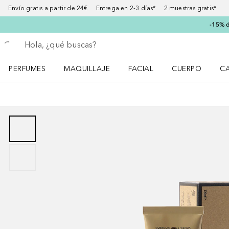
Envío gratis a partir de 24€ Entrega en 2-3 días* 2 muestras gratis*
-15% d
Regresar
Ejecutar búsqueda
PERFUMES
MAQUILLAJE
FACIAL
CUERPO
C
Abrir menú Perfumes
Abrir menú Maquillaje
Abrir menú Facial
Abrir menú Cuer
Ab