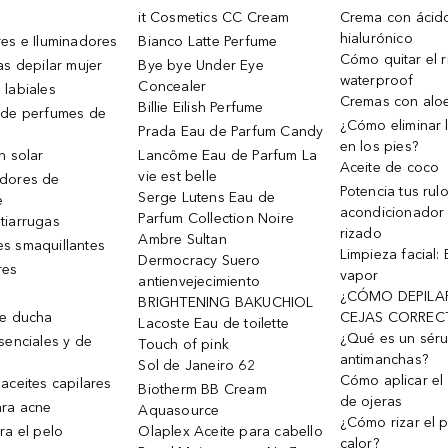
it Cosmetics CC Cream
Crema con ácid
hialurónico
es e Iluminadores
Bianco Latte Perfume
Cómo quitar el r
as depilar mujer
Bye bye Under Eye
waterproof
Concealer
 labiales
Cremas con alo
Billie Eilish Perfume
 de perfumes de
¿Cómo eliminar l
Prada Eau de Parfum Candy
en los pies?
n solar
Lancôme Eau de Parfum La
Aceite de coco
vie est belle
dores de
Potencia tus rul
Serge Lutens Eau de
e
acondicionador
Parfum Collection Noire
tiarrugas
rizado
Ambre Sultan
s smaquillantes
Limpieza facial:
Dermocracy Suero
res
vapor
antienvejecimiento
¿CÓMO DEPILA
BRIGHTENING BAKUCHIOL
de ducha
CEJAS CORREC
Lacoste Eau de toilette
¿Qué es un sér
senciales y de
Touch of pink
antimanchas?
Sol de Janeiro 62
Cómo aplicar el 
aceites capilares
Biotherm BB Cream
de ojeras
ra acne
Aquasource
¿Cómo rizar el p
ra el pelo
Olaplex Aceite para cabello
calor?