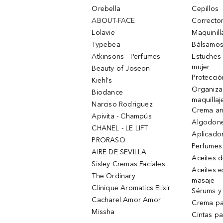
Orebella
Cepillos
ABOUT-FACE
Corrector
Lolavie
Maquinill
Typebea
Bálsamos
Atkinsons - Perfumes
Estuches
mujer
Beauty of Joseon
Protecció
Kiehl’s
Organiza
Biodance
maquillaj
Narciso Rodriguez
Crema an
Apivita - Champús
Algodone
CHANEL - LE LIFT
Aplicado
PRORASO
Perfumes
AIRE DE SEVILLA
Aceites 
Sisley Cremas Faciales
Aceites e
The Ordinary
masaje
Clinique Aromatics Elixir
Sérums y 
Cacharel Amor Amor
Crema pa
Missha
Cintas pa