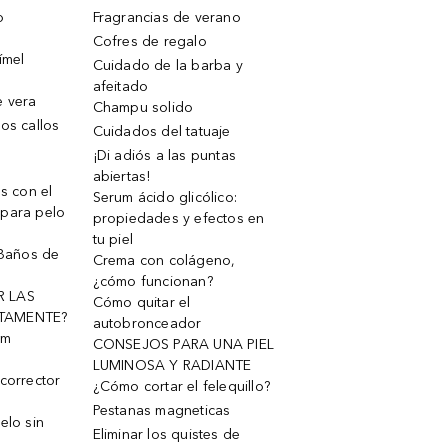
o
Fragrancias de verano
Cofres de regalo
ímel
Cuidado de la barba y
afeitado
e vera
Champu solido
os callos
Cuidados del tatuaje
¡Di adiós a las puntas
abiertas!
os con el
Serum ácido glicólico:
 para pelo
propiedades y efectos en
tu piel
 Baños de
Crema con colágeno,
¿cómo funcionan?
R LAS
Cómo quitar el
TAMENTE?
autobronceador
um
CONSEJOS PARA UNA PIEL
LUMINOSA Y RADIANTE
corrector
¿Cómo cortar el felequillo?
Pestanas magneticas
elo sin
Eliminar los quistes de