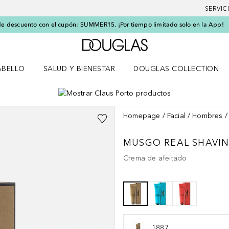
SERVIC
e descuento con el cupón: SUMMER15. ¡Por tiempo limitado solo en la App!
A Douglas Home
ABELLO
SALUD Y BIENESTAR
DOUGLAS COLLECTION
po
rir menú Cabello
Abrir menú Salud y bienestar
Homepage
Facial
Hombres
MUSGO REAL SHAVI
Crema de afeitado
1887