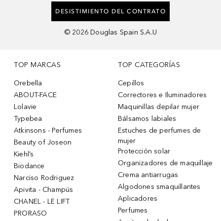
DESISTIMIENTO DEL CONTRATO
©
2026
Douglas Spain S.A.U
TOP MARCAS
TOP CATEGORÍAS
Orebella
Cepillos
ABOUT-FACE
Correctores e Iluminadores
Lolavie
Maquinillas depilar mujer
Typebea
Bálsamos labiales
Atkinsons - Perfumes
Estuches de perfumes de
mujer
Beauty of Joseon
Protección solar
Kiehl’s
Organizadores de maquillaje
Biodance
Crema antiarrugas
Narciso Rodriguez
Algodones smaquillantes
Apivita - Champús
Aplicadores
CHANEL - LE LIFT
Perfumes
PRORASO