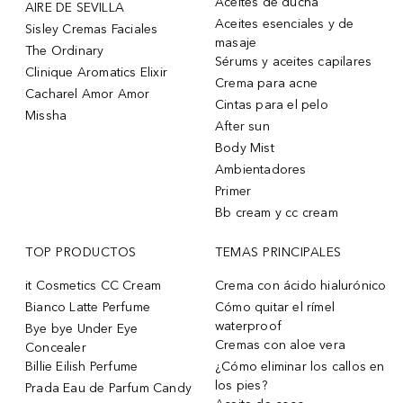
Aceites de ducha
AIRE DE SEVILLA
Aceites esenciales y de
Sisley Cremas Faciales
masaje
The Ordinary
Sérums y aceites capilares
Clinique Aromatics Elixir
Crema para acne
Cacharel Amor Amor
Cintas para el pelo
Missha
After sun
Body Mist
Ambientadores
Primer
Bb cream y cc cream
TOP PRODUCTOS
TEMAS PRINCIPALES
it Cosmetics CC Cream
Crema con ácido hialurónico
Bianco Latte Perfume
Cómo quitar el rímel
waterproof
Bye bye Under Eye
Cremas con aloe vera
Concealer
Billie Eilish Perfume
¿Cómo eliminar los callos en
los pies?
Prada Eau de Parfum Candy