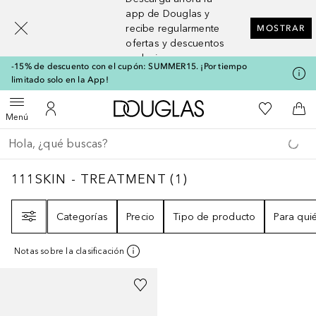
[navigation.slideout.screenreader]
app de Douglas y
recibe regularmente
MOSTRAR
ofertas y descuentos
exclusivos
-15% de descuento con el cupón: SUMMER15. ¡Por tiempo
limitado solo en la App!
A Douglas Home
Mi lista d
Abrir menú
Mi cuenta
A l
Menú
Regresar
Ejecutar búsqueda
111SKIN - TREATMENT
1
RESULTADOS
111SKIN - TREATMENT
(
1
)
Filtro
Categorías
Precio
Tipo de producto
Para qui
Notas sobre la clasificación