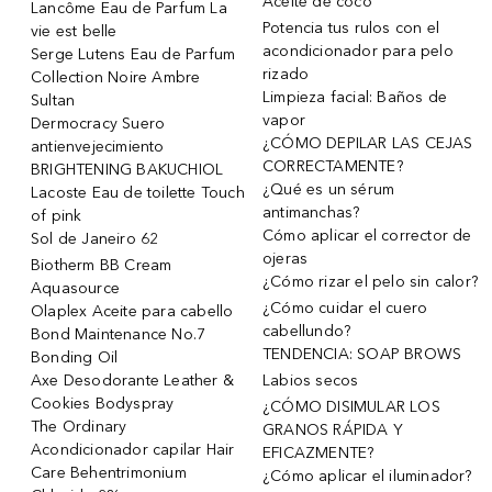
Aceite de coco
Lancôme Eau de Parfum La
Potencia tus rulos con el
vie est belle
acondicionador para pelo
Serge Lutens Eau de Parfum
rizado
Collection Noire Ambre
Limpieza facial: Baños de
Sultan
vapor
Dermocracy Suero
¿CÓMO DEPILAR LAS CEJAS
antienvejecimiento
CORRECTAMENTE?
BRIGHTENING BAKUCHIOL
¿Qué es un sérum
Lacoste Eau de toilette Touch
antimanchas?
of pink
Cómo aplicar el corrector de
Sol de Janeiro 62
ojeras
Biotherm BB Cream
¿Cómo rizar el pelo sin calor?
Aquasource
¿Cómo cuidar el cuero
Olaplex Aceite para cabello
cabellundo?
Bond Maintenance No.7
TENDENCIA: SOAP BROWS
Bonding Oil
Axe Desodorante Leather &
Labios secos
Cookies Bodyspray
¿CÓMO DISIMULAR LOS
The Ordinary
GRANOS RÁPIDA Y
Acondicionador capilar Hair
EFICAZMENTE?
Care Behentrimonium
¿Cómo aplicar el iluminador?