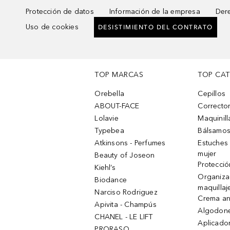
Protección de datos
Información de la empresa
Dere
Uso de cookies
DESISTIMIENTO DEL CONTRATO
TOP MARCAS
TOP CA
Orebella
Cepillos
ABOUT-FACE
Corrector
Lolavie
Maquinill
Typebea
Bálsamos
Atkinsons - Perfumes
Estuches
mujer
Beauty of Joseon
Protecció
Kiehl’s
Organiza
Biodance
maquillaj
Narciso Rodriguez
Crema an
Apivita - Champús
Algodone
CHANEL - LE LIFT
Aplicado
PRORASO