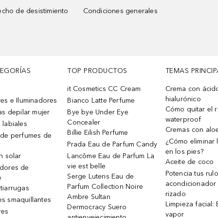
cho de desistimiento
Condiciones generales
TEGORÍAS
TOP PRODUCTOS
TEMAS PRINCIP
it Cosmetics CC Cream
Crema con ácid
hialurónico
es e Iluminadores
Bianco Latte Perfume
Cómo quitar el r
as depilar mujer
Bye bye Under Eye
waterproof
Concealer
 labiales
Cremas con alo
Billie Eilish Perfume
 de perfumes de
¿Cómo eliminar l
Prada Eau de Parfum Candy
en los pies?
n solar
Lancôme Eau de Parfum La
Aceite de coco
vie est belle
dores de
Potencia tus rul
Serge Lutens Eau de
e
acondicionador
Parfum Collection Noire
tiarrugas
rizado
Ambre Sultan
s smaquillantes
Limpieza facial:
Dermocracy Suero
res
vapor
antienvejecimiento