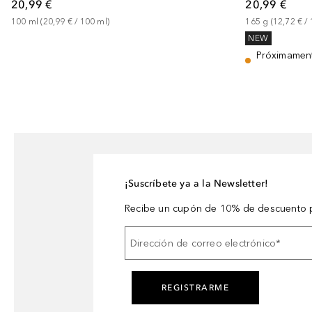
20,99 €
20,99 €
100
ml
 (
20,99 €
 / 
100
ml
)
165
g
 (
12,72 €
 / 
NEW
Próximamen
¡Suscríbete ya a la Newsletter!
Recibe un cupón de 10% de descuento p
Dirección de correo electrónico
*
REGISTRARME