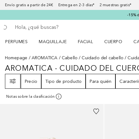
Envío gratis a partir de 24€ Entrega en 2-3 días* 2 muestras gratis*
-15% d
Regresar
Ejecutar búsqueda
PERFUMES
MAQUILLAJE
FACIAL
CUERPO
C
Abrir menú Perfumes
Abrir menú Maquillaje
Abrir menú Facial
Abrir menú Cuer
Ab
Homepage
AROMATICA
Cabello
Cuidado del cabello
Cuida
AROMATICA - CUIDADO DEL CUE
AROMATICA - CUIDADO DEL CU
Filtro
Precio
Tipo de producto
Para quién
Caracterí
Notas sobre la clasificación