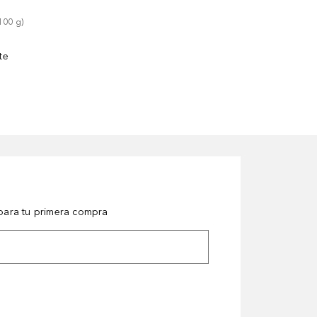
100
g
)
te
ara tu primera compra