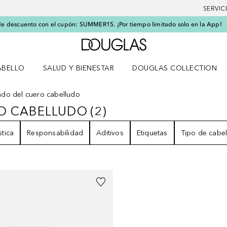
SERVIC
e descuento con el cupón: SUMMER15. ¡Por tiempo limitado solo en la App!
A Douglas Home
ABELLO
SALUD Y BIENESTAR
DOUGLAS COLLECTION
po
rir menú Cabello
Abrir menú Salud y bienestar
do del cuero cabelludo
RO CABELLUDO
(
2
)
ERO CABELLUDO
2
RESULTADOS
stica
Responsabilidad
Aditivos
Etiquetas
Tipo de cabel