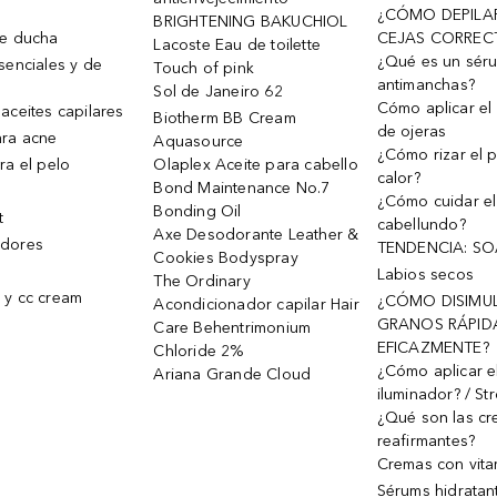
¿CÓMO DEPILA
BRIGHTENING BAKUCHIOL
de ducha
CEJAS CORREC
Lacoste Eau de toilette
¿Qué es un sér
senciales y de
Touch of pink
antimanchas?
Sol de Janeiro 62
Cómo aplicar el 
aceites capilares
Biotherm BB Cream
de ojeras
ra acne
Aquasource
¿Cómo rizar el p
ra el pelo
Olaplex Aceite para cabello
calor?
Bond Maintenance No.7
¿Cómo cuidar el
Bonding Oil
t
cabellundo?
Axe Desodorante Leather &
dores
TENDENCIA: S
Cookies Bodyspray
Labios secos
The Ordinary
 y cc cream
¿CÓMO DISIMU
Acondicionador capilar Hair
GRANOS RÁPID
Care Behentrimonium
EFICAZMENTE?
Chloride 2%
¿Cómo aplicar e
Ariana Grande Cloud
iluminador? / St
¿Qué son las c
reafirmantes?
Cremas con vita
Sérums hidratan