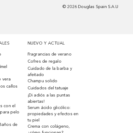
©
2026
Douglas Spain S.A.U
ALES
NUEVO Y ACTUAL
o
Fragrancias de verano
Cofres de regalo
ímel
Cuidado de la barba y
afeitado
e vera
Champu solido
os callos
Cuidados del tatuaje
¡Di adiós a las puntas
abiertas!
os con el
Serum ácido glicólico:
 para pelo
propiedades y efectos en
tu piel
 Baños de
Crema con colágeno,
¿cómo funcionan?