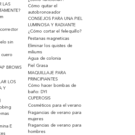
R LAS
Cómo quitar el
TAMENTE?
autobronceador
um
CONSEJOS PARA UNA PIEL
LUMINOSA Y RADIANTE
corrector
¿Cómo cortar el felequillo?
Pestanas magneticas
elo sin
Eliminar los quistes de
miliums
 cuero
Agua de colonia
Piel Grasa
OAP BROWS
MAQUILLAJE PARA
PRINCIPIANTES
LAR LOS
Cómo hacer bombas de
A Y
baño: DYI
CUPEROSIS
l
Cosméticos para el verano
robing
Fragancias de verano para
remas
mujeres
Fragancias de verano para
mina E
hombres
tes