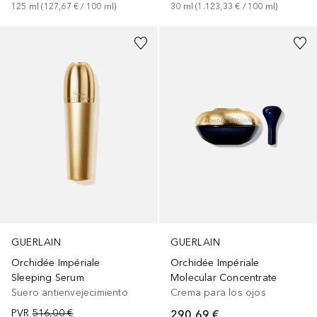
125
ml
 (
127,67 €
 / 
100
ml
)
30
ml
 (
1.123,33 €
 / 
100
ml
)
GUERLAIN
GUERLAIN
Orchidée Impériale
Orchidée Impériale
Sleeping Serum
Molecular Concentrate
Suero antienvejecimiento
Crema para los ojos
PVR
516,00 €
290,69 €