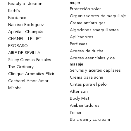
mujer
Beauty of Joseon
Protección solar
Kiehl’s
Organizadores de maquillaje
Biodance
Crema antiarrugas
Narciso Rodriguez
Algodones smaquillantes
Apivita - Champús
Aplicadores
CHANEL - LE LIFT
Perfumes
PRORASO
Aceites de ducha
AIRE DE SEVILLA
Aceites esenciales y de
Sisley Cremas Faciales
masaje
The Ordinary
Sérums y aceites capilares
Clinique Aromatics Elixir
Crema para acne
Cacharel Amor Amor
Cintas para el pelo
Missha
After sun
Body Mist
Ambientadores
Primer
Bb cream y cc cream