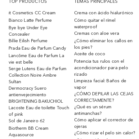
TOP PRODUCTOS
TEMAS PRINCIPALES
it Cosmetics CC Cream
Crema con ácido hialurónico
Bianco Latte Perfume
Cómo quitar el rímel
waterproof
Bye bye Under Eye
Cremas con aloe vera
Concealer
Billie Eilish Perfume
¿Cómo eliminar los callos en
los pies?
Prada Eau de Parfum Candy
Aceite de coco
Lancôme Eau de Parfum La
Potencia tus rulos con el
vie est belle
acondicionador para pelo
Serge Lutens Eau de Parfum
rizado
Collection Noire Ambre
Limpieza facial: Baños de
Sultan
vapor
Dermocracy Suero
¿CÓMO DEPILAR LAS CEJAS
antienvejecimiento
CORRECTAMENTE?
BRIGHTENING BAKUCHIOL
¿Qué es un sérum
Lacoste Eau de toilette Touch
antimanchas?
of pink
Cómo aplicar el corrector de
Sol de Janeiro 62
ojeras
Biotherm BB Cream
¿Cómo rizar el pelo sin calor?
Aquasource