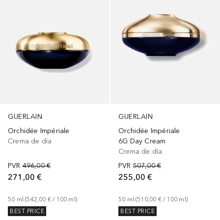
GUERLAIN
GUERLAIN
Orchidée Impériale
Orchidée Impériale
Crema de día
6G Day Cream
Crema de día
PVR
496,00 €
PVR
507,00 €
271,00 €
255,00 €
50
ml
 (
542,00 €
 / 
100
ml
)
50
ml
 (
510,00 €
 / 
100
ml
)
BEST PRICE
BEST PRICE