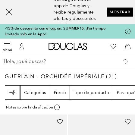
[navigation.slideout.screenreader]
app de Douglas y
recibe regularmente
MOSTRAR
ofertas y descuentos
exclusivos
-15% de descuento con el cupón: SUMMER15. ¡Por tiempo
limitado solo en la App!
A Douglas Home
Mi lista d
Abrir menú
Mi cuenta
A l
Menú
Regresar
Ejecutar búsqueda
GUERLAIN - ORCHIDÉE IMPÉRIALE
21
RESU
GUERLAIN - ORCHIDÉE IMPÉRIALE
(
21
)
Filtro
Categorías
Precio
Tipo de producto
Para qui
Notas sobre la clasificación