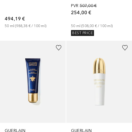
PVR
507,00 €
254,00 €
494,19 €
50
ml
 (
988,38 €
 / 
100
ml
)
50
ml
 (
508,00 €
 / 
100
ml
)
BEST PRICE
GUERLAIN
GUERLAIN