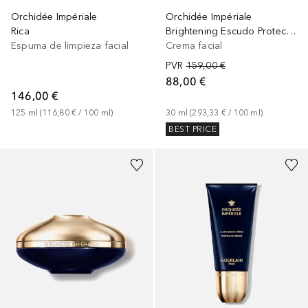
Orchidée Impériale
Orchidée Impériale
Rica
Brightening Escudo Protector Global
Espuma de limpieza facial
Crema facial
PVR
159,00 €
88,00 €
146,00 €
125
ml
 (
116,80 €
 / 
100
ml
)
30
ml
 (
293,33 €
 / 
100
ml
)
BEST PRICE