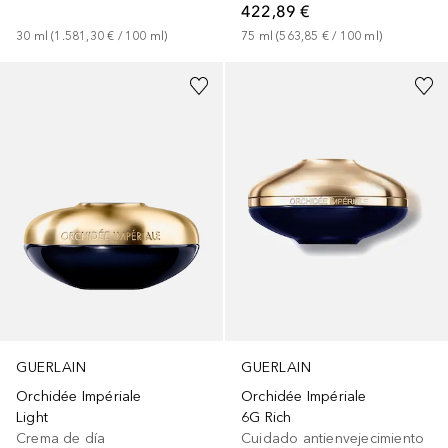
422,89 €
30
ml
 (
1.581,30 €
 / 
100
ml
)
75
ml
 (
563,85 €
 / 
100
ml
)
GUERLAIN
GUERLAIN
Orchidée Impériale
Orchidée Impériale
Light
6G Rich
Crema de día
Cuidado antienvejecimiento