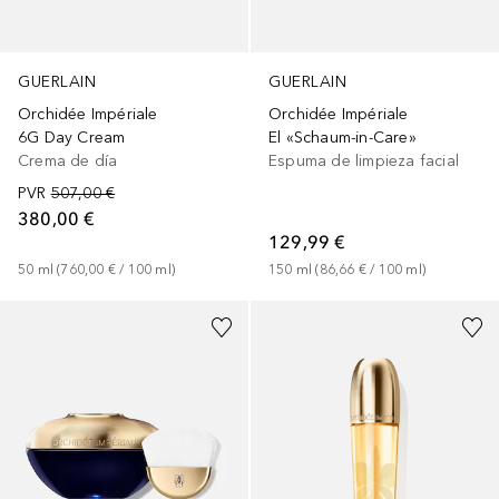
GUERLAIN
GUERLAIN
Orchidée Impériale
Orchidée Impériale
6G Day Cream
El «Schaum-in-Care»
Crema de día
Espuma de limpieza facial
PVR
507,00 €
380,00 €
129,99 €
50
ml
 (
760,00 €
 / 
100
ml
)
150
ml
 (
86,66 €
 / 
100
ml
)