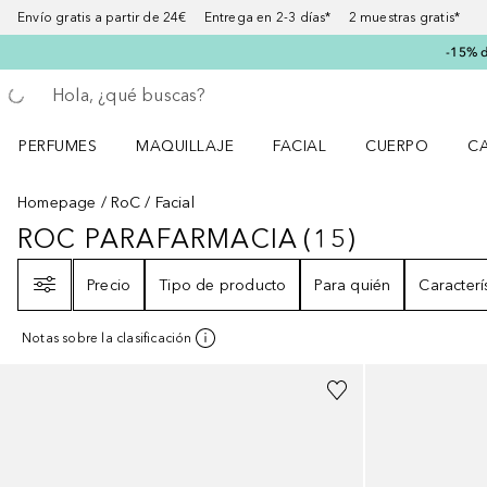
Envío gratis a partir de 24€ Entrega en 2-3 días* 2 muestras gratis*
-15% d
Regresar
Ejecutar búsqueda
PERFUMES
MAQUILLAJE
FACIAL
CUERPO
C
Abrir menú Perfumes
Abrir menú Maquillaje
Abrir menú Facial
Abrir menú Cuer
Ab
Homepage
RoC
Facial
ROC PARAFARMACIA
(
15
)
ROC PARAFARMACIA
15
RESULTA
Filtro
Precio
Tipo de producto
Para quién
Caracterí
Notas sobre la clasificación