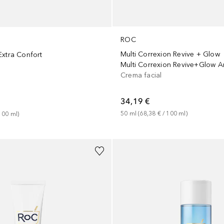
ROC
Multi Correxion Revive + Glow
Extra Confort
Crema facial
34,19 €
50
ml
 (
68,38 €
 / 
100
ml
)
100
ml
)