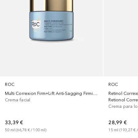
ROC
ROC
Multi Correxion Firm+Lift Anti-Sagging Firming Rich
Retinol Correx
Crema facial
Retionol Corr
Crema para lo
33,39 €
28,99 €
50
ml
 (
66,78 €
 / 
100
ml
)
15
ml
 (
193,27 €
 /