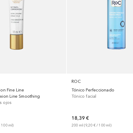
ROC
ion Fine Line
Tónico Perfeccionado
exion Line Smoothing
Tónico facial
s ojos
18,39 €
 
100
ml
)
200
ml
 (
9,20 €
 / 
100
ml
)