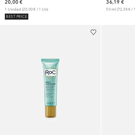
20,00 €
36,19 €
1
Unidad
 (
20,00 €
 / 
1
Un
)
50
ml
 (
72,38 €
 / 
BEST PRICE