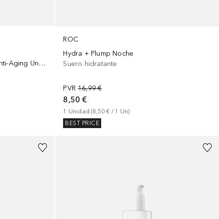
ROC
Hydra + Plump Noche
Multi Correxion Revive+Glow Anti-Aging Unifying Cream
Suero hidratante
PVR
16,99 €
8,50 €
1
Unidad
 (
8,50 €
 / 
1
Un
)
BEST PRICE