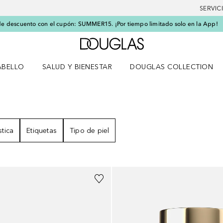
SERVIC
e descuento con el cupón: SUMMER15. ¡Por tiempo limitado solo en la App!
A Douglas Home
ABELLO
SALUD Y BIENESTAR
DOUGLAS COLLECTION
po
rir menú Cabello
Abrir menú Salud y bienestar
DOS
stica
Etiquetas
Tipo de piel