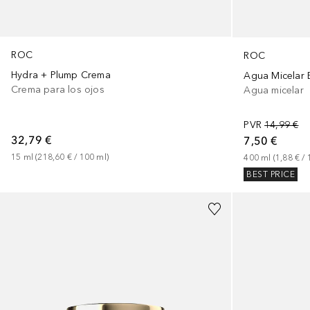
ROC
ROC
Hydra + Plump Crema
Agua Micelar 
Crema para los ojos
Agua micelar
PVR
14,99 €
32,79 €
7,50 €
15
ml
 (
218,60 €
 / 
100
ml
)
400
ml
 (
1,88 €
 / 
BEST PRICE