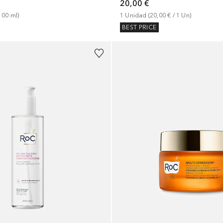
20,00 €
100
ml
)
1
Unidad
 (
20,00 €
 / 
1
Un
)
BEST PRICE