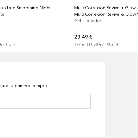
Multi Correxion Revive + Glow
xion Line Smoothing Night
Multi Correxion Revive & Glow 
nte
Gel limpiador
20,49 €
177
ml
 (
11,58 €
 / 
100
ml
)
 €
 / 
1
Un
)
ara tu primera compra