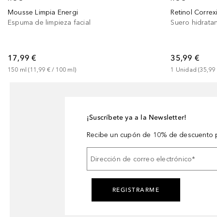
Mousse Limpia Energi
Retinol Corre
Espuma de limpieza facial
Suero hidrata
17,99 €
35,99 €
150
ml
 (
11,99 €
 / 
100
ml
)
1
Unidad
 (
35,99
¡Suscríbete ya a la Newsletter!
Recibe un cupón de 10% de descuento p
Dirección de correo electrónico
*
REGISTRARME