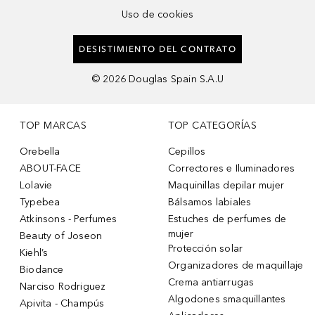
Uso de cookies
DESISTIMIENTO DEL CONTRATO
©
2026
Douglas Spain S.A.U
TOP MARCAS
TOP CATEGORÍAS
Orebella
Cepillos
ABOUT-FACE
Correctores e Iluminadores
Lolavie
Maquinillas depilar mujer
Typebea
Bálsamos labiales
Atkinsons - Perfumes
Estuches de perfumes de
mujer
Beauty of Joseon
Protección solar
Kiehl’s
Organizadores de maquillaje
Biodance
Crema antiarrugas
Narciso Rodriguez
Algodones smaquillantes
Apivita - Champús