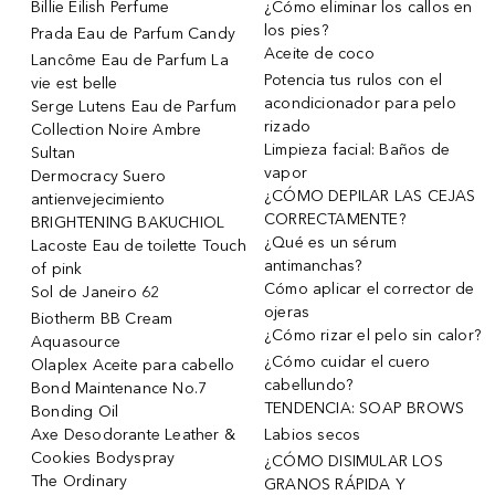
Billie Eilish Perfume
¿Cómo eliminar los callos en
los pies?
Prada Eau de Parfum Candy
Aceite de coco
Lancôme Eau de Parfum La
Potencia tus rulos con el
vie est belle
acondicionador para pelo
Serge Lutens Eau de Parfum
rizado
Collection Noire Ambre
Limpieza facial: Baños de
Sultan
vapor
Dermocracy Suero
¿CÓMO DEPILAR LAS CEJAS
antienvejecimiento
CORRECTAMENTE?
BRIGHTENING BAKUCHIOL
¿Qué es un sérum
Lacoste Eau de toilette Touch
antimanchas?
of pink
Cómo aplicar el corrector de
Sol de Janeiro 62
ojeras
Biotherm BB Cream
¿Cómo rizar el pelo sin calor?
Aquasource
¿Cómo cuidar el cuero
Olaplex Aceite para cabello
cabellundo?
Bond Maintenance No.7
TENDENCIA: SOAP BROWS
Bonding Oil
Axe Desodorante Leather &
Labios secos
Cookies Bodyspray
¿CÓMO DISIMULAR LOS
The Ordinary
GRANOS RÁPIDA Y