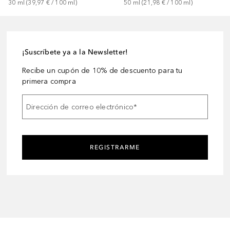
30
ml
 (
39,97 €
 / 
100
ml
)
50
ml
 (
21,98 €
 / 
100
ml
)
¡Suscríbete ya a la Newsletter!
Recibe un cupón de 10% de descuento para tu
primera compra
Dirección de correo electrónico
*
REGISTRARME