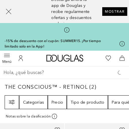
[navigation.slideout.screenreader]
app de Douglas y
recibe regularmente
MOSTRAR
ofertas y descuentos
exclusivos
-15% de descuento con el cupón: SUMMER15. ¡Por tiempo
limitado solo en la App!
A Douglas Home
Mi lista d
Abrir menú
Mi cuenta
A l
Menú
Regresar
Ejecutar búsqueda
THE CONSCIOUS™ - RETINOL
2
RESULTAD
THE CONSCIOUS™ - RETINOL
(
2
)
Filtro
Categorías
Precio
Tipo de producto
Para qui
Notas sobre la clasificación