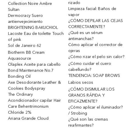
rizado
Collection Noire Ambre
Limpieza facial: Baños de
Sultan
vapor
Dermocracy Suero
¿CÓMO DEPILAR LAS CEJAS
antienvejecimiento
CORRECTAMENTE?
BRIGHTENING BAKUCHIOL
¿Qué es un sérum
Lacoste Eau de toilette Touch
antimanchas?
of pink
Cómo aplicar el corrector de
Sol de Janeiro 62
ojeras
Biotherm BB Cream
¿Cómo rizar el pelo sin calor?
Aquasource
¿Cómo cuidar el cuero
Olaplex Aceite para cabello
cabellundo?
Bond Maintenance No.7
TENDENCIA: SOAP BROWS
Bonding Oil
Axe Desodorante Leather &
Labios secos
Cookies Bodyspray
¿CÓMO DISIMULAR LOS
The Ordinary
GRANOS RÁPIDA Y
Acondicionador capilar Hair
EFICAZMENTE?
Care Behentrimonium
¿Cómo aplicar el iluminador?
Chloride 2%
/ Strobing
Ariana Grande Cloud
¿Qué son las cremas
reafirmantes?