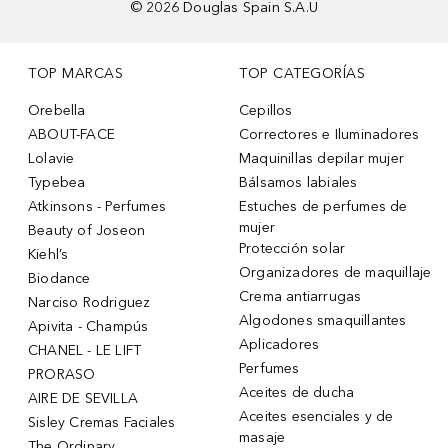
©
2026
Douglas Spain S.A.U
TOP MARCAS
TOP CATEGORÍAS
Orebella
Cepillos
ABOUT-FACE
Correctores e Iluminadores
Lolavie
Maquinillas depilar mujer
Typebea
Bálsamos labiales
Atkinsons - Perfumes
Estuches de perfumes de
mujer
Beauty of Joseon
Protección solar
Kiehl’s
Organizadores de maquillaje
Biodance
Crema antiarrugas
Narciso Rodriguez
Algodones smaquillantes
Apivita - Champús
Aplicadores
CHANEL - LE LIFT
Perfumes
PRORASO
Aceites de ducha
AIRE DE SEVILLA
Aceites esenciales y de
Sisley Cremas Faciales
masaje
The Ordinary