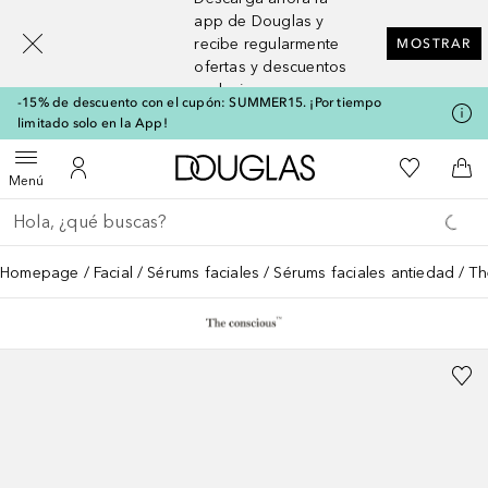
[navigation.slideout.screenreader]
app de Douglas y
recibe regularmente
MOSTRAR
ofertas y descuentos
exclusivos
-15% de descuento con el cupón: SUMMER15. ¡Por tiempo
limitado solo en la App!
A Douglas Home
Mi lista d
Abrir menú
Mi cuenta
A l
Menú
Regresar
Ejecutar búsqueda
Homepage
Facial
Sérums faciales
Sérums faciales antiedad
Th