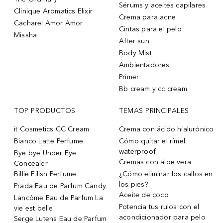
Sérums y aceites capilares
Clinique Aromatics Elixir
Crema para acne
Cacharel Amor Amor
Cintas para el pelo
Missha
After sun
Body Mist
Ambientadores
Primer
Bb cream y cc cream
TOP PRODUCTOS
TEMAS PRINCIPALES
it Cosmetics CC Cream
Crema con ácido hialurónico
Bianco Latte Perfume
Cómo quitar el rímel
waterproof
Bye bye Under Eye
Cremas con aloe vera
Concealer
Billie Eilish Perfume
¿Cómo eliminar los callos en
los pies?
Prada Eau de Parfum Candy
Aceite de coco
Lancôme Eau de Parfum La
Potencia tus rulos con el
vie est belle
acondicionador para pelo
Serge Lutens Eau de Parfum