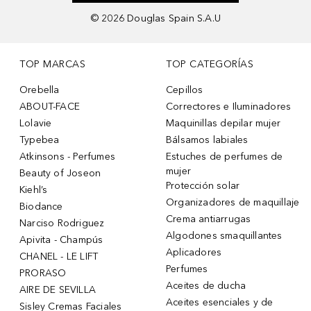
©
2026
Douglas Spain S.A.U
TOP MARCAS
TOP CATEGORÍAS
Orebella
Cepillos
ABOUT-FACE
Correctores e Iluminadores
Lolavie
Maquinillas depilar mujer
Typebea
Bálsamos labiales
Atkinsons - Perfumes
Estuches de perfumes de
mujer
Beauty of Joseon
Protección solar
Kiehl’s
Organizadores de maquillaje
Biodance
Crema antiarrugas
Narciso Rodriguez
Algodones smaquillantes
Apivita - Champús
Aplicadores
CHANEL - LE LIFT
Perfumes
PRORASO
Aceites de ducha
AIRE DE SEVILLA
Aceites esenciales y de
Sisley Cremas Faciales