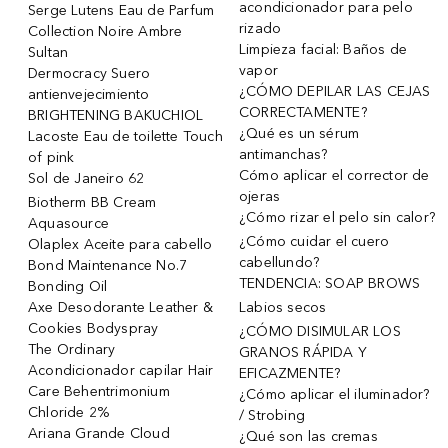
acondicionador para pelo
Serge Lutens Eau de Parfum
rizado
Collection Noire Ambre
Limpieza facial: Baños de
Sultan
vapor
Dermocracy Suero
¿CÓMO DEPILAR LAS CEJAS
antienvejecimiento
CORRECTAMENTE?
BRIGHTENING BAKUCHIOL
¿Qué es un sérum
Lacoste Eau de toilette Touch
antimanchas?
of pink
Cómo aplicar el corrector de
Sol de Janeiro 62
ojeras
Biotherm BB Cream
¿Cómo rizar el pelo sin calor?
Aquasource
¿Cómo cuidar el cuero
Olaplex Aceite para cabello
cabellundo?
Bond Maintenance No.7
TENDENCIA: SOAP BROWS
Bonding Oil
Axe Desodorante Leather &
Labios secos
Cookies Bodyspray
¿CÓMO DISIMULAR LOS
The Ordinary
GRANOS RÁPIDA Y
Acondicionador capilar Hair
EFICAZMENTE?
Care Behentrimonium
¿Cómo aplicar el iluminador?
Chloride 2%
/ Strobing
Ariana Grande Cloud
¿Qué son las cremas