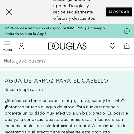
[navigation.slideout.screenreader]
app de Douglas y
recibe regularmente
MOSTRAR
ofertas y descuentos
exclusivos
-15% de descuento con el cupón: SUMMER15. ¡Por tiempo
limitado solo en la App!
A Douglas Home
Mi lista d
Abrir menú
Mi cuenta
A l
Menú
Regresar
Ejecutar búsqueda
AGUA DE ARROZ PARA EL CABELLO
Receta y aplicación
¿Sueñas con tener un cabello largo, suave, sano y brillante?
¡Entonces prueba el agua de arroz! Esta nueva tendencia
promete un cuidado muy efectivo a un bajo precio. Es posible
que ya la conozcas, puesto que numerosas influencers son
incondicionales de este tratamiento natural. A continuación te
mostramos qué efecto tiene realmente este producto