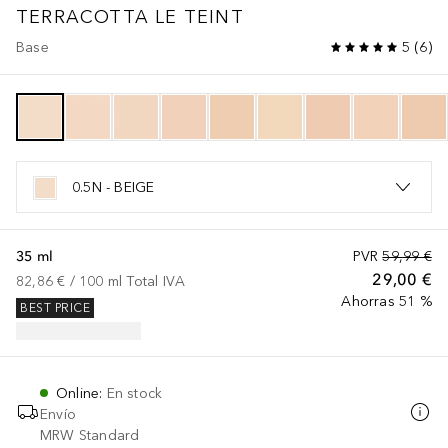
TERRACOTTA
LE TEINT
Base
5
(
6
)
0.5N - BEIGE
35 ml
PVR
59,99 €
29,00 €
82,86 €
 / 
100
ml
Total IVA
Ahorras 51 %
BEST PRICE
Online
:
En stock
Envío
MRW Standard