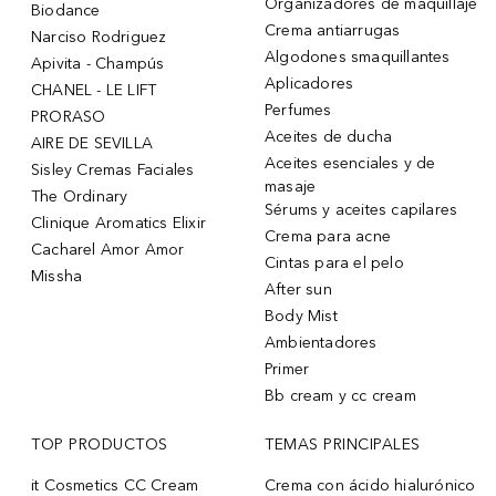
Organizadores de maquillaje
Biodance
Crema antiarrugas
Narciso Rodriguez
Algodones smaquillantes
Apivita - Champús
Aplicadores
CHANEL - LE LIFT
Perfumes
PRORASO
Aceites de ducha
AIRE DE SEVILLA
Aceites esenciales y de
Sisley Cremas Faciales
masaje
The Ordinary
Sérums y aceites capilares
Clinique Aromatics Elixir
Crema para acne
Cacharel Amor Amor
Cintas para el pelo
Missha
After sun
Body Mist
Ambientadores
Primer
Bb cream y cc cream
TOP PRODUCTOS
TEMAS PRINCIPALES
it Cosmetics CC Cream
Crema con ácido hialurónico