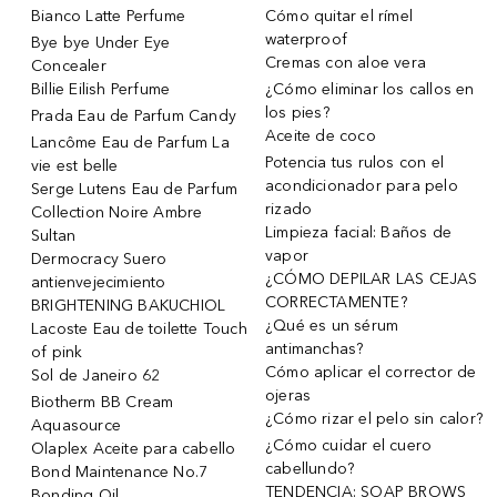
Bianco Latte Perfume
Cómo quitar el rímel
waterproof
Bye bye Under Eye
Cremas con aloe vera
Concealer
Billie Eilish Perfume
¿Cómo eliminar los callos en
los pies?
Prada Eau de Parfum Candy
Aceite de coco
Lancôme Eau de Parfum La
Potencia tus rulos con el
vie est belle
acondicionador para pelo
Serge Lutens Eau de Parfum
rizado
Collection Noire Ambre
Limpieza facial: Baños de
Sultan
vapor
Dermocracy Suero
¿CÓMO DEPILAR LAS CEJAS
antienvejecimiento
CORRECTAMENTE?
BRIGHTENING BAKUCHIOL
¿Qué es un sérum
Lacoste Eau de toilette Touch
antimanchas?
of pink
Cómo aplicar el corrector de
Sol de Janeiro 62
ojeras
Biotherm BB Cream
¿Cómo rizar el pelo sin calor?
Aquasource
¿Cómo cuidar el cuero
Olaplex Aceite para cabello
cabellundo?
Bond Maintenance No.7
TENDENCIA: SOAP BROWS
Bonding Oil