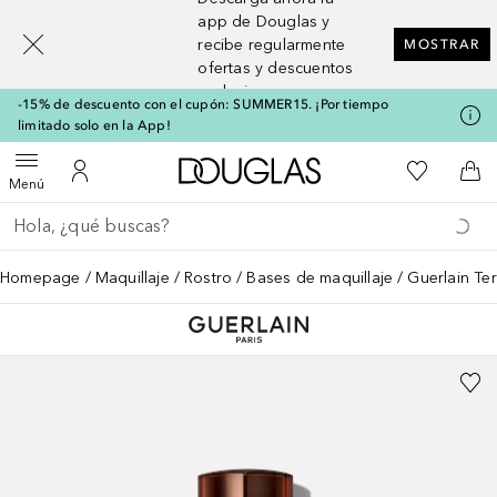
[navigation.slideout.screenreader]
app de Douglas y
recibe regularmente
MOSTRAR
ofertas y descuentos
exclusivos
-15% de descuento con el cupón: SUMMER15. ¡Por tiempo
limitado solo en la App!
A Douglas Home
Mi lista d
Abrir menú
Mi cuenta
A l
Menú
Regresar
Ejecutar búsqueda
Homepage
Maquillaje
Rostro
Bases de maquillaje
Guerlain Ter