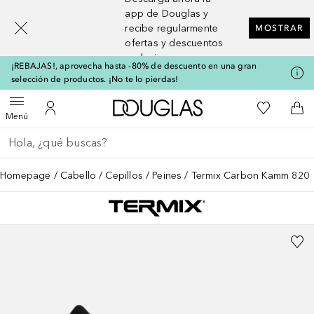
[navigation.slideout.screenreader]
app de Douglas y
recibe regularmente
MOSTRAR
ofertas y descuentos
exclusivos
¡REBAJAS!, aprovecha hasta -80% de descuento en una gran
selección de productos. ¡No te lo pierdas!
A Douglas Home
Mi lista d
Abrir menú
Mi cuenta
A l
Menú
Regresar
Ejecutar búsqueda
Homepage
Cabello
Cepillos
Peines
Termix Carbon Kamm 820