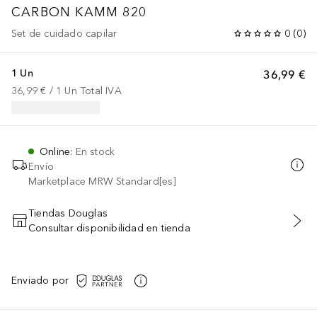
CARBON KAMM 820
Set de cuidado capilar
0
(
0
)
1 Un
36,99 €
36,99 €
 / 
1
Un
Total IVA
Online
:
En stock
Envío
Marketplace MRW Standard[es]
Tiendas Douglas
Consultar disponibilidad en tienda
AÑADIR AL CARRITO
Enviado por