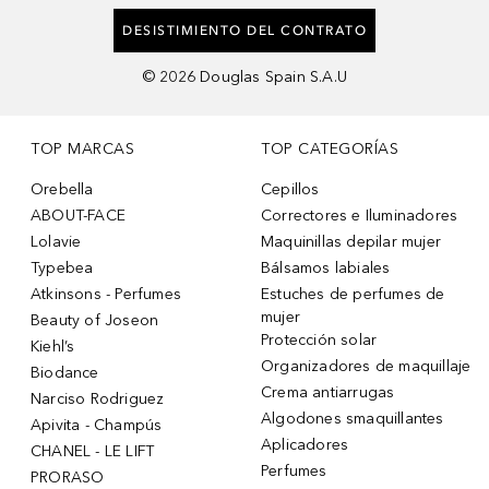
DESISTIMIENTO DEL CONTRATO
©
2026
Douglas Spain S.A.U
TOP MARCAS
TOP CATEGORÍAS
Orebella
Cepillos
ABOUT-FACE
Correctores e Iluminadores
Lolavie
Maquinillas depilar mujer
Typebea
Bálsamos labiales
Atkinsons - Perfumes
Estuches de perfumes de
mujer
Beauty of Joseon
Protección solar
Kiehl’s
Organizadores de maquillaje
Biodance
Crema antiarrugas
Narciso Rodriguez
Algodones smaquillantes
Apivita - Champús
Aplicadores
CHANEL - LE LIFT
Perfumes
PRORASO