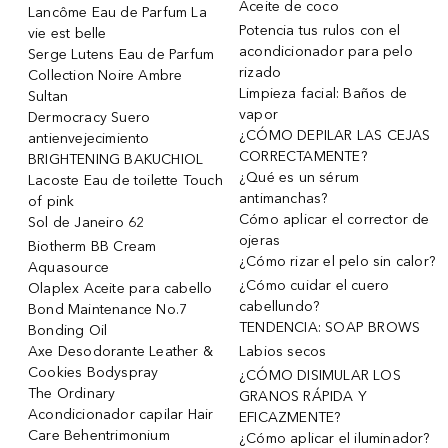
Aceite de coco
Lancôme Eau de Parfum La
Potencia tus rulos con el
vie est belle
acondicionador para pelo
Serge Lutens Eau de Parfum
rizado
Collection Noire Ambre
Limpieza facial: Baños de
Sultan
vapor
Dermocracy Suero
¿CÓMO DEPILAR LAS CEJAS
antienvejecimiento
CORRECTAMENTE?
BRIGHTENING BAKUCHIOL
¿Qué es un sérum
Lacoste Eau de toilette Touch
antimanchas?
of pink
Cómo aplicar el corrector de
Sol de Janeiro 62
ojeras
Biotherm BB Cream
¿Cómo rizar el pelo sin calor?
Aquasource
¿Cómo cuidar el cuero
Olaplex Aceite para cabello
cabellundo?
Bond Maintenance No.7
TENDENCIA: SOAP BROWS
Bonding Oil
Axe Desodorante Leather &
Labios secos
Cookies Bodyspray
¿CÓMO DISIMULAR LOS
The Ordinary
GRANOS RÁPIDA Y
Acondicionador capilar Hair
EFICAZMENTE?
Care Behentrimonium
¿Cómo aplicar el iluminador?