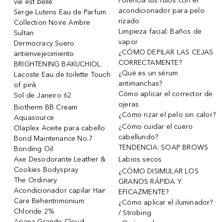
Potencia tus rulos con el
vie est belle
acondicionador para pelo
Serge Lutens Eau de Parfum
rizado
Collection Noire Ambre
Limpieza facial: Baños de
Sultan
vapor
Dermocracy Suero
¿CÓMO DEPILAR LAS CEJAS
antienvejecimiento
CORRECTAMENTE?
BRIGHTENING BAKUCHIOL
¿Qué es un sérum
Lacoste Eau de toilette Touch
antimanchas?
of pink
Cómo aplicar el corrector de
Sol de Janeiro 62
ojeras
Biotherm BB Cream
¿Cómo rizar el pelo sin calor?
Aquasource
¿Cómo cuidar el cuero
Olaplex Aceite para cabello
cabellundo?
Bond Maintenance No.7
TENDENCIA: SOAP BROWS
Bonding Oil
Axe Desodorante Leather &
Labios secos
Cookies Bodyspray
¿CÓMO DISIMULAR LOS
The Ordinary
GRANOS RÁPIDA Y
Acondicionador capilar Hair
EFICAZMENTE?
Care Behentrimonium
¿Cómo aplicar el iluminador?
Chloride 2%
/ Strobing
Ariana Grande Cloud