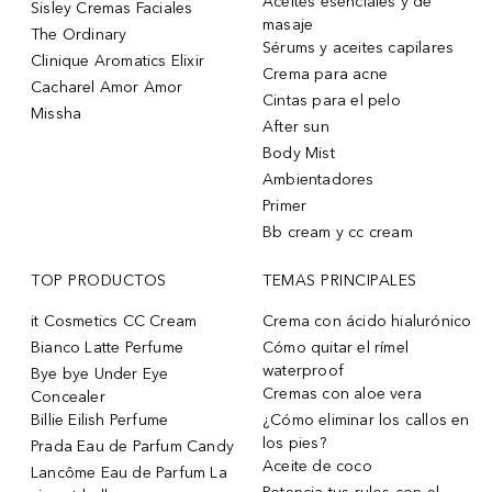
Aceites esenciales y de
Sisley Cremas Faciales
masaje
The Ordinary
Sérums y aceites capilares
Clinique Aromatics Elixir
Crema para acne
Cacharel Amor Amor
Cintas para el pelo
Missha
After sun
Body Mist
Ambientadores
Primer
Bb cream y cc cream
TOP PRODUCTOS
TEMAS PRINCIPALES
it Cosmetics CC Cream
Crema con ácido hialurónico
Bianco Latte Perfume
Cómo quitar el rímel
waterproof
Bye bye Under Eye
Cremas con aloe vera
Concealer
Billie Eilish Perfume
¿Cómo eliminar los callos en
los pies?
Prada Eau de Parfum Candy
Aceite de coco
Lancôme Eau de Parfum La