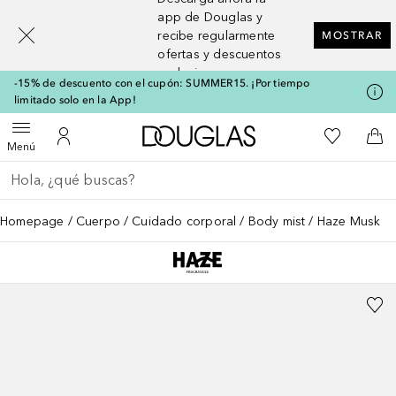
[navigation.slideout.screenreader]
app de Douglas y
recibe regularmente
MOSTRAR
ofertas y descuentos
exclusivos
-15% de descuento con el cupón: SUMMER15. ¡Por tiempo
limitado solo en la App!
A Douglas Home
Mi lista d
Abrir menú
Mi cuenta
A l
Menú
Regresar
Ejecutar búsqueda
Homepage
Cuerpo
Cuidado corporal
Body mist
Haze Musk