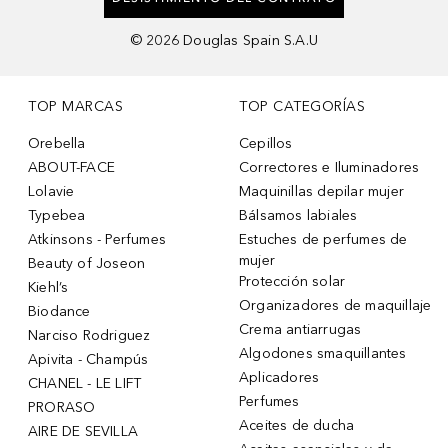
©
2026
Douglas Spain S.A.U
TOP MARCAS
TOP CATEGORÍAS
Orebella
Cepillos
ABOUT-FACE
Correctores e Iluminadores
Lolavie
Maquinillas depilar mujer
Typebea
Bálsamos labiales
Atkinsons - Perfumes
Estuches de perfumes de
mujer
Beauty of Joseon
Protección solar
Kiehl’s
Organizadores de maquillaje
Biodance
Crema antiarrugas
Narciso Rodriguez
Algodones smaquillantes
Apivita - Champús
Aplicadores
CHANEL - LE LIFT
Perfumes
PRORASO
Aceites de ducha
AIRE DE SEVILLA