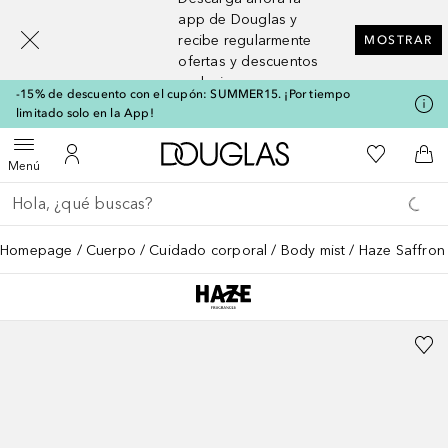
[navigation.slideout.screenreader]
app de Douglas y
recibe regularmente
MOSTRAR
ofertas y descuentos
exclusivos
-15% de descuento con el cupón: SUMMER15. ¡Por tiempo
limitado solo en la App!
A Douglas Home
Mi lista d
Abrir menú
Mi cuenta
A l
Menú
Regresar
Ejecutar búsqueda
Homepage
Cuerpo
Cuidado corporal
Body mist
Haze Saffron