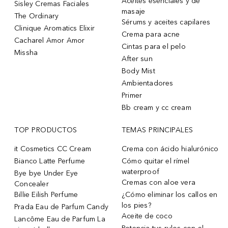
Aceites esenciales y de
Sisley Cremas Faciales
masaje
The Ordinary
Sérums y aceites capilares
Clinique Aromatics Elixir
Crema para acne
Cacharel Amor Amor
Cintas para el pelo
Missha
After sun
Body Mist
Ambientadores
Primer
Bb cream y cc cream
TOP PRODUCTOS
TEMAS PRINCIPALES
it Cosmetics CC Cream
Crema con ácido hialurónico
Bianco Latte Perfume
Cómo quitar el rímel
waterproof
Bye bye Under Eye
Cremas con aloe vera
Concealer
Billie Eilish Perfume
¿Cómo eliminar los callos en
los pies?
Prada Eau de Parfum Candy
Aceite de coco
Lancôme Eau de Parfum La