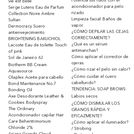
Potencia tus rulos con el
vie est belle
acondicionador para pelo
Serge Lutens Eau de Parfum
rizado
Collection Noire Ambre
Limpieza facial: Baños de
Sultan
vapor
Dermocracy Suero
¿CÓMO DEPILAR LAS CEJAS
antienvejecimiento
CORRECTAMENTE?
BRIGHTENING BAKUCHIOL
¿Qué es un sérum
Lacoste Eau de toilette Touch
antimanchas?
of pink
Cómo aplicar el corrector de
Sol de Janeiro 62
ojeras
Biotherm BB Cream
¿Cómo rizar el pelo sin calor?
Aquasource
¿Cómo cuidar el cuero
Olaplex Aceite para cabello
cabellundo?
Bond Maintenance No.7
TENDENCIA: SOAP BROWS
Bonding Oil
Axe Desodorante Leather &
Labios secos
Cookies Bodyspray
¿CÓMO DISIMULAR LOS
The Ordinary
GRANOS RÁPIDA Y
Acondicionador capilar Hair
EFICAZMENTE?
Care Behentrimonium
¿Cómo aplicar el iluminador?
Chloride 2%
/ Strobing
Ariana Grande Cloud