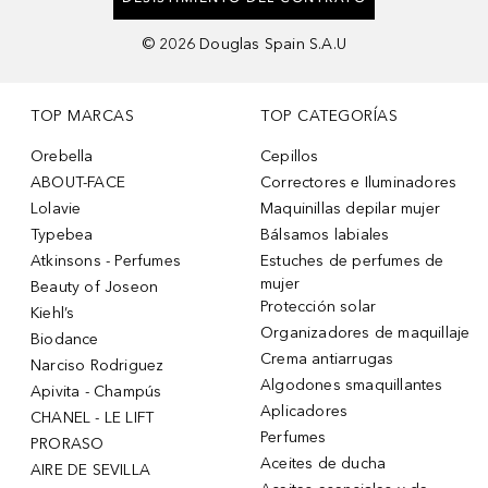
©
2026
Douglas Spain S.A.U
TOP MARCAS
TOP CATEGORÍAS
Orebella
Cepillos
ABOUT-FACE
Correctores e Iluminadores
Lolavie
Maquinillas depilar mujer
Typebea
Bálsamos labiales
Atkinsons - Perfumes
Estuches de perfumes de
mujer
Beauty of Joseon
Protección solar
Kiehl’s
Organizadores de maquillaje
Biodance
Crema antiarrugas
Narciso Rodriguez
Algodones smaquillantes
Apivita - Champús
Aplicadores
CHANEL - LE LIFT
Perfumes
PRORASO
Aceites de ducha
AIRE DE SEVILLA