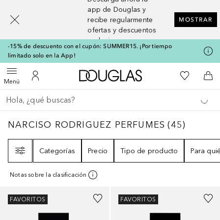
[navigation.slideout.screenreader]
app de Douglas y
recibe regularmente
MOSTRAR
ofertas y descuentos
exclusivos
-15% de descuento con el cupón: SUMMER15. ¡Por tiempo
limitado solo en la App!
A Douglas Home
Mi lista d
Abrir menú
Mi cuenta
A l
Menú
Regresar
Ejecutar búsqueda
NARCISO RODRIGUEZ PERFUMES
45
RESUL
NARCISO RODRIGUEZ PERFUMES
(
45
)
Filtro
Categorías
Precio
Tipo de producto
Para qui
Notas sobre la clasificación
FAVORITOS
FAVORITOS