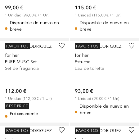
99,00 €
115,00 €
1
Unidad
 (
99,00 €
 / 
1
Un
)
1
Unidad
 (
115,00 €
 / 
1
Un
)
Disponible de nuevo en
Disponible de nuevo en
breve
breve
NARCISO RODRIGUEZ
NARCISO RODRIGUEZ
FAVORITOS
FAVORITOS
for her
for her
PURE MUSC Set
Estuche
Set de fragancia
Eau de toilette
112,00 €
93,00 €
1
Unidad
 (
112,00 €
 / 
1
Un
)
1
Unidad
 (
93,00 €
 / 
1
Un
)
Disponible de nuevo en
BEST PRICE
breve
Próximamente
NARCISO RODRIGUEZ
NARCISO RODRIGUEZ
FAVORITOS
FAVORITOS