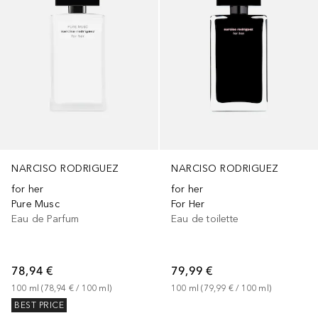
NARCISO RODRIGUEZ
NARCISO RODRIGUEZ
for her
for her
Pure Musc
For Her
Eau de Parfum
Eau de toilette
78,94 €
79,99 €
100
ml
 (
78,94 €
 / 
100
ml
)
100
ml
 (
79,99 €
 / 
100
ml
)
BEST PRICE