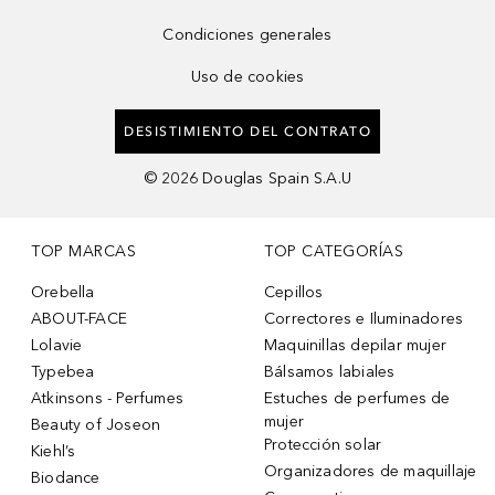
Condiciones generales
Uso de cookies
DESISTIMIENTO DEL CONTRATO
©
2026
Douglas Spain S.A.U
TOP MARCAS
TOP CATEGORÍAS
Orebella
Cepillos
ABOUT-FACE
Correctores e Iluminadores
Lolavie
Maquinillas depilar mujer
Typebea
Bálsamos labiales
Atkinsons - Perfumes
Estuches de perfumes de
mujer
Beauty of Joseon
Protección solar
Kiehl’s
Organizadores de maquillaje
Biodance