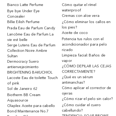
Bianco Latte Perfume
Cómo quitar el rímel
waterproof
Bye bye Under Eye
Cremas con aloe vera
Concealer
Billie Eilish Perfume
¿Cómo eliminar los callos en
los pies?
Prada Eau de Parfum Candy
Aceite de coco
Lancôme Eau de Parfum La
Potencia tus rulos con el
vie est belle
acondicionador para pelo
Serge Lutens Eau de Parfum
rizado
Collection Noire Ambre
Limpieza facial: Baños de
Sultan
vapor
Dermocracy Suero
¿CÓMO DEPILAR LAS CEJAS
antienvejecimiento
CORRECTAMENTE?
BRIGHTENING BAKUCHIOL
¿Qué es un sérum
Lacoste Eau de toilette Touch
antimanchas?
of pink
Cómo aplicar el corrector de
Sol de Janeiro 62
ojeras
Biotherm BB Cream
¿Cómo rizar el pelo sin calor?
Aquasource
¿Cómo cuidar el cuero
Olaplex Aceite para cabello
cabellundo?
Bond Maintenance No.7
TENDENCIA: SOAP BROWS