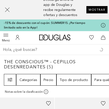
[navigation.slideout.screenreader]
app de Douglas y
recibe regularmente
MOSTRAR
ofertas y descuentos
exclusivos
-15% de descuento con el cupón: SUMMER15. ¡Por tiempo
limitado solo en la App!
A Douglas Home
Mi lista d
Abrir menú
Mi cuenta
A l
Menú
Regresar
Ejecutar búsqueda
THE CONSCIOUS™ - CEPILLOS DESENRE
THE CONSCIOUS™ - CEPILLOS
DESENREDANTES
(
5
)
Filtro
Categorías
Precio
Tipo de producto
Para qui
Notas sobre la clasificación