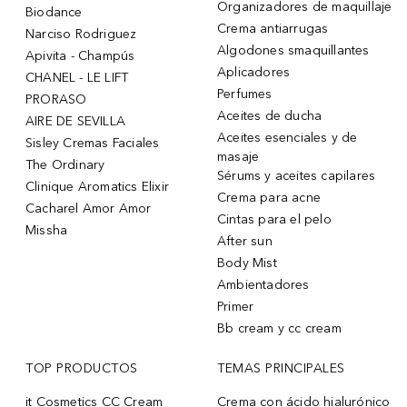
Organizadores de maquillaje
Biodance
Crema antiarrugas
Narciso Rodriguez
Algodones smaquillantes
Apivita - Champús
Aplicadores
CHANEL - LE LIFT
Perfumes
PRORASO
Aceites de ducha
AIRE DE SEVILLA
Aceites esenciales y de
Sisley Cremas Faciales
masaje
The Ordinary
Sérums y aceites capilares
Clinique Aromatics Elixir
Crema para acne
Cacharel Amor Amor
Cintas para el pelo
Missha
After sun
Body Mist
Ambientadores
Primer
Bb cream y cc cream
TOP PRODUCTOS
TEMAS PRINCIPALES
it Cosmetics CC Cream
Crema con ácido hialurónico