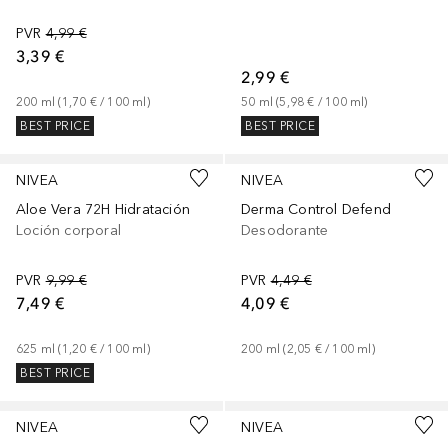
PVR
4,99 €
3,39 €
2,99 €
200
ml
 (
1,70 €
 / 
100
ml
)
50
ml
 (
5,98 €
 / 
100
ml
)
BEST PRICE
BEST PRICE
NIVEA
NIVEA
Aloe Vera 72H Hidratación
Derma Control Defend
Loción corporal
Desodorante
PVR
9,99 €
PVR
4,49 €
7,49 €
4,09 €
625
ml
 (
1,20 €
 / 
100
ml
)
200
ml
 (
2,05 €
 / 
100
ml
)
BEST PRICE
NIVEA
NIVEA