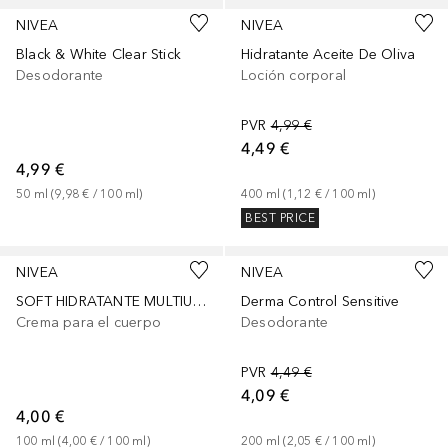
NIVEA
NIVEA
Black & White Clear Stick
Hidratante Aceite De Oliva
Desodorante
Loción corporal
PVR
4,99 €
4,49 €
4,99 €
50
ml
 (
9,98 €
 / 
100
ml
)
400
ml
 (
1,12 €
 / 
100
ml
)
BEST PRICE
NIVEA
NIVEA
SOFT HIDRATANTE MULTIUSO UV DIARIO SPF15
Derma Control Sensitive
Crema para el cuerpo
Desodorante
PVR
4,49 €
4,09 €
4,00 €
100
ml
 (
4,00 €
 / 
100
ml
)
200
ml
 (
2,05 €
 / 
100
ml
)