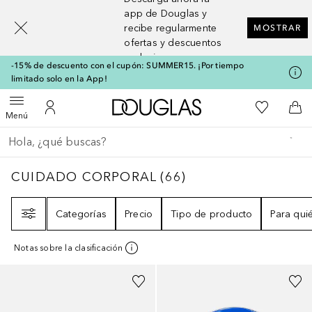
[navigation.slideout.screenreader]
app de Douglas y
recibe regularmente
MOSTRAR
ofertas y descuentos
exclusivos
-15% de descuento con el cupón: SUMMER15. ¡Por tiempo
limitado solo en la App!
A Douglas Home
Mi lista d
Abrir menú
Mi cuenta
A l
Menú
Regresar
Ejecutar búsqueda
CUIDADO CORPORAL
66
RESULTADOS
CUIDADO CORPORAL
(
66
)
Filtro
Categorías
Precio
Tipo de producto
Para qui
Notas sobre la clasificación