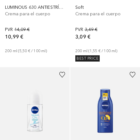
LUMINOUS 630 ANTIESTRÍAS Y MANCHAS
Soft
Crema para el cuerpo
Crema para el cuerpo
PVR
14,09 €
PVR
3,49 €
10,99 €
3,09 €
200
ml
 (
5,50 €
 / 
100
ml
)
200
ml
 (
1,55 €
 / 
100
ml
)
BEST PRICE