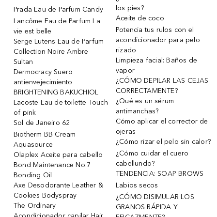
los pies?
Prada Eau de Parfum Candy
Aceite de coco
Lancôme Eau de Parfum La
Potencia tus rulos con el
vie est belle
acondicionador para pelo
Serge Lutens Eau de Parfum
rizado
Collection Noire Ambre
Limpieza facial: Baños de
Sultan
vapor
Dermocracy Suero
¿CÓMO DEPILAR LAS CEJAS
antienvejecimiento
CORRECTAMENTE?
BRIGHTENING BAKUCHIOL
¿Qué es un sérum
Lacoste Eau de toilette Touch
antimanchas?
of pink
Cómo aplicar el corrector de
Sol de Janeiro 62
ojeras
Biotherm BB Cream
¿Cómo rizar el pelo sin calor?
Aquasource
¿Cómo cuidar el cuero
Olaplex Aceite para cabello
cabellundo?
Bond Maintenance No.7
TENDENCIA: SOAP BROWS
Bonding Oil
Axe Desodorante Leather &
Labios secos
Cookies Bodyspray
¿CÓMO DISIMULAR LOS
The Ordinary
GRANOS RÁPIDA Y
Acondicionador capilar Hair