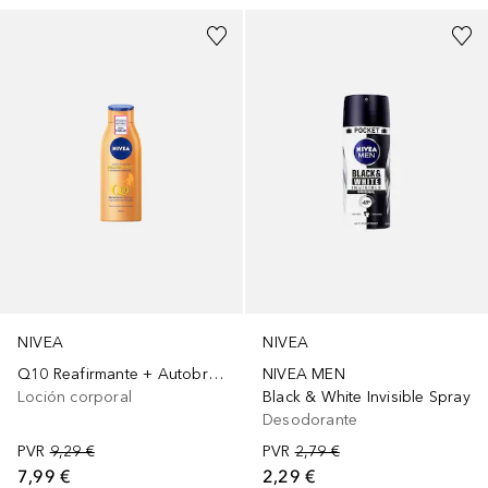
NIVEA
NIVEA
Q10 Reafirmante + Autobroneadora
NIVEA MEN
Loción corporal
Black & White Invisible Spray
Desodorante
PVR
9,29 €
PVR
2,79 €
7,99 €
2,29 €