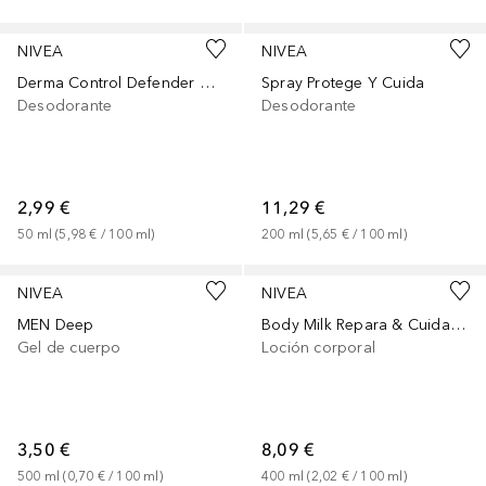
NIVEA
NIVEA
Derma Control Defender Antitranspirante
Spray Protege Y Cuida
Desodorante
Desodorante
2,99 €
11,29 €
50
ml
 (
5,98 €
 / 
100
ml
)
200
ml
 (
5,65 €
 / 
100
ml
)
NIVEA
NIVEA
MEN Deep
Body Milk Repara & Cuida Piel Seca
Gel de cuerpo
Loción corporal
3,50 €
8,09 €
500
ml
 (
0,70 €
 / 
100
ml
)
400
ml
 (
2,02 €
 / 
100
ml
)