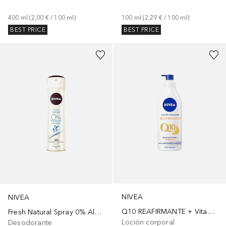
400
ml
 (
2,00 €
 / 
100
ml
)
100
ml
 (
2,29 €
 / 
100
ml
)
BEST PRICE
BEST PRICE
NIVEA
NIVEA
Q10 REAFIRMANTE + Vitamina C PIEL NORMAL
Fresh Natural Spray 0% Aluminio
Loción corporal
Desodorante