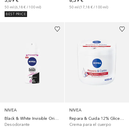
3,09 €
8,59 €
50
ml
 (
6,18 €
 / 
100
ml
)
50
ml
 (
17,18 €
 / 
100
ml
)
BEST PRICE
NIVEA
NIVEA
Black & White Invisible Original Spray
Repara & Cuida 12% Glicerina + Vitamina E
Desodorante
Crema para el cuerpo