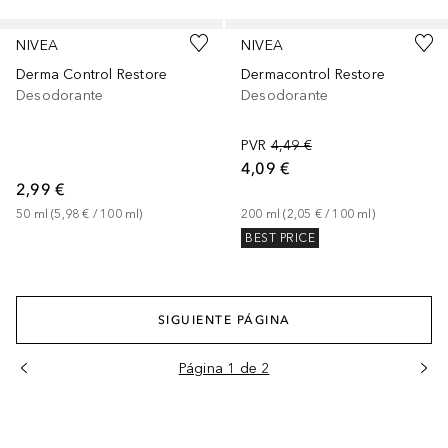
NIVEA
NIVEA
Derma Control Restore
Dermacontrol Restore
Desodorante
Desodorante
PVR
4,49 €
4,09 €
2,99 €
50
ml
 (
5,98 €
 / 
100
ml
)
200
ml
 (
2,05 €
 / 
100
ml
)
BEST PRICE
SIGUIENTE PÁGINA
Página 1 de 2