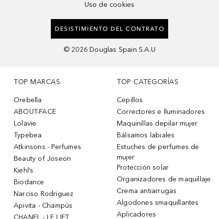
Uso de cookies
DESISTIMIENTO DEL CONTRATO
©
2026
Douglas Spain S.A.U
TOP MARCAS
TOP CATEGORÍAS
Orebella
Cepillos
ABOUT-FACE
Correctores e Iluminadores
Lolavie
Maquinillas depilar mujer
Typebea
Bálsamos labiales
Atkinsons - Perfumes
Estuches de perfumes de
mujer
Beauty of Joseon
Protección solar
Kiehl’s
Organizadores de maquillaje
Biodance
Crema antiarrugas
Narciso Rodriguez
Algodones smaquillantes
Apivita - Champús
Aplicadores
CHANEL - LE LIFT