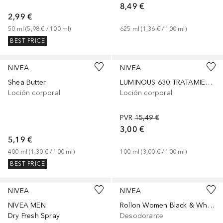
8,49 €
2,99 €
50
ml
 (
5,98 €
 / 
100
ml
)
625
ml
 (
1,36 €
 / 
100
ml
)
BEST PRICE
NIVEA
NIVEA
Shea Butter
LUMINOUS 630 TRATAMIENTO AVANZADO ANTI-ESTRÍAS
Loción corporal
Loción corporal
PVR
15,49 €
3,00 €
5,19 €
400
ml
 (
1,30 €
 / 
100
ml
)
100
ml
 (
3,00 €
 / 
100
ml
)
BEST PRICE
NIVEA
NIVEA
NIVEA MEN
Rollon Women Black & White
Dry Fresh Spray
Desodorante