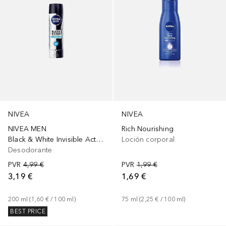
NIVEA
NIVEA
NIVEA MEN
Rich Nourishing
Black & White Invisible Active Spray
Loción corporal
Desodorante
PVR
4,99 €
PVR
1,99 €
3,19 €
1,69 €
200
ml
 (
1,60 €
 / 
100
ml
)
75
ml
 (
2,25 €
 / 
100
ml
)
BEST PRICE