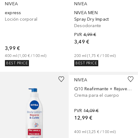
NIVEA
NIVEA
express
NIVEA MEN
Loción corporal
Spray Dry Impact
Desodorante
PVR
4,99 €
3,49 €
3,99 €
400
ml
 (
1,00 €
 / 
100
ml
)
200
ml
 (
1,75 €
 / 
100
ml
)
BEST PRICE
BEST PRICE
NIVEA
Q10 Reafirmante + Rejuvenecedora
Crema para el cuerpo
PVR
14,09 €
12,99 €
400
ml
 (
3,25 €
 / 
100
ml
)