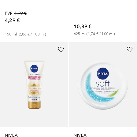
PVR
4,99 €
4,29 €
10,89 €
625
ml
 (
1,74 €
 / 
100
ml
)
150
ml
 (
2,86 €
 / 
100
ml
)
NIVEA
NIVEA