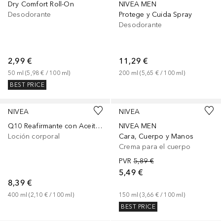
Dry Comfort Roll-On
NIVEA MEN
Desodorante
Protege y Cuida Spray
Desodorante
2,99 €
11,29 €
50
ml
 (
5,98 €
 / 
100
ml
)
200
ml
 (
5,65 €
 / 
100
ml
)
BEST PRICE
NIVEA
NIVEA
Q10 Reafirmante con Aceite de Argán
NIVEA MEN
Loción corporal
Cara, Cuerpo y Manos
Crema para el cuerpo
PVR
5,89 €
5,49 €
8,39 €
400
ml
 (
2,10 €
 / 
100
ml
)
150
ml
 (
3,66 €
 / 
100
ml
)
BEST PRICE