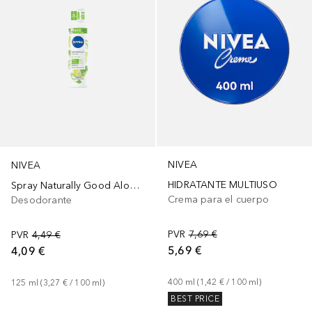
NIVEA
NIVEA
HIDRATANTE MULTIUSO
Spray Naturally Good Aloe Vera
Crema para el cuerpo
Desodorante
PVR
7,69 €
PVR
4,49 €
5,69 €
4,09 €
400
ml
 (
1,42 €
 / 
100
ml
)
125
ml
 (
3,27 €
 / 
100
ml
)
BEST PRICE