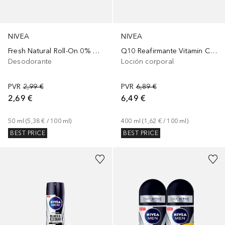
NIVEA
NIVEA
Fresh Natural Roll-On 0% Aluminio
Q10 Reafirmante Vitamin C Piel Seca
Desodorante
Loción corporal
PVR
2,99 €
PVR
6,89 €
2,69 €
6,49 €
50
ml
 (
5,38 €
 / 
100
ml
)
400
ml
 (
1,62 €
 / 
100
ml
)
BEST PRICE
BEST PRICE