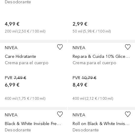
Desodorante
4,99 €
2,99 €
200
ml
 (
2,50 €
 / 
100
ml
)
50
ml
 (
5,98 €
 / 
100
ml
)
NIVEA
NIVEA
Care Hidratante
Repara & Cuida 10% Glicerina + Pantenol
Crema para el cuerpo
Crema para el cuerpo
PVR
7,49 €
PVR
10,79 €
6,99 €
8,49 €
400
ml
 (
1,75 €
 / 
100
ml
)
400
ml
 (
2,12 €
 / 
100
ml
)
NIVEA
NIVEA
Black & White Invisible Fresh Spray
Roll on Black & White Invisible Original
Desodorante
Desodorante