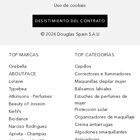
Uso de cookies
DESISTIMIENTO DEL CONTRATO
©
2026
Douglas Spain S.A.U
TOP MARCAS
TOP CATEGORÍAS
Orebella
Cepillos
ABOUT-FACE
Correctores e Iluminadores
Lolavie
Maquinillas depilar mujer
Typebea
Bálsamos labiales
Atkinsons - Perfumes
Estuches de perfumes de
mujer
Beauty of Joseon
Protección solar
Kiehl’s
Organizadores de maquillaje
Biodance
Crema antiarrugas
Narciso Rodriguez
Algodones smaquillantes
Apivita - Champús
Aplicadores