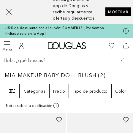
[navigation.slideout.screenreader]
app de Douglas y
recibe regularmente
MOSTRAR
ofertas y descuentos
exclusivos
-15% de descuento con el cupón: SUMMER15. ¡Por tiempo
limitado solo en la App!
A Douglas Home
Mi lista d
Abrir menú
Mi cuenta
A l
Menú
Regresar
Ejecutar búsqueda
MIA MAKEUP BABY DOLL BLUSH
2
RESULTA
MIA MAKEUP BABY DOLL BLUSH
(
2
)
Filtro
Categorías
Precio
Tipo de producto
Color
Notas sobre la clasificación