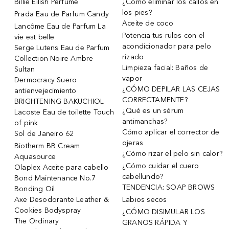
Billie Eilish Perfume
¿Cómo eliminar los callos en
los pies?
Prada Eau de Parfum Candy
Aceite de coco
Lancôme Eau de Parfum La
Potencia tus rulos con el
vie est belle
acondicionador para pelo
Serge Lutens Eau de Parfum
rizado
Collection Noire Ambre
Limpieza facial: Baños de
Sultan
vapor
Dermocracy Suero
¿CÓMO DEPILAR LAS CEJAS
antienvejecimiento
CORRECTAMENTE?
BRIGHTENING BAKUCHIOL
¿Qué es un sérum
Lacoste Eau de toilette Touch
antimanchas?
of pink
Cómo aplicar el corrector de
Sol de Janeiro 62
ojeras
Biotherm BB Cream
¿Cómo rizar el pelo sin calor?
Aquasource
¿Cómo cuidar el cuero
Olaplex Aceite para cabello
cabellundo?
Bond Maintenance No.7
TENDENCIA: SOAP BROWS
Bonding Oil
Axe Desodorante Leather &
Labios secos
Cookies Bodyspray
¿CÓMO DISIMULAR LOS
The Ordinary
GRANOS RÁPIDA Y