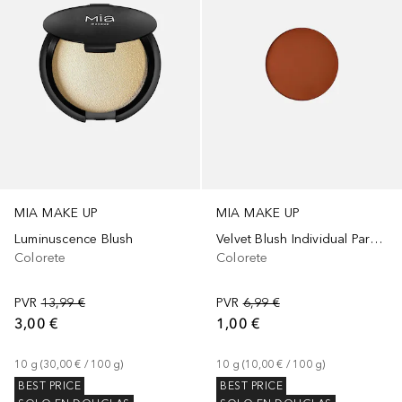
MIA MAKE UP
MIA MAKE UP
Luminuscence Blush
Velvet Blush Individual Para Paleta
Colorete
Colorete
PVR
13,99 €
PVR
6,99 €
3,00 €
1,00 €
10
g
 (
30,00 €
 / 
100
g
)
10
g
 (
10,00 €
 / 
100
g
)
BEST PRICE
BEST PRICE